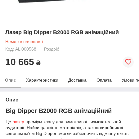
Лазер Big Dipper B2000 RGB анімаційний
Немає в наявності
Код: AL 000568
Роздріб
10 665
₴
Опис
Характеристики
Доставка
Оплата
Умови п
Опис
Big Dipper B2000 RGB анімаційний
Це
лазер
преміум класу для вимогливої і изыскательной
аудиторії. Найвища якість матеріалів, а також виробник зі
світовим ім'ям Big Dipper змогли забезпечить відмінну якість