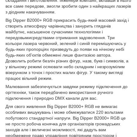
складання і виготовлення. Інженери компанії, вклавши в нього
все саме передове, змогли зробити один з найкращих лазерів
з діодним накачуванням.
Big Dipper B2000+ RGB прикрасить будь-який масовий захід і
створить атмосферу чарівництва і занурить глядачів
майбутнє, насышеное сучасними технологіями і
передовымисредствами отримання задоволення. Три
кольори лазера червоний, зелений і синій перемішуючись у
будь-яких пропорціях призведуть до появи на нічному небі
будь-яких об'єктів обмежені лише фантазією автора.
Дозволить робити безліч різних фігур, назв, букв і символів, а
у вільному режимі осяювати небо складним і незрозумілим
візерунком з точок і простих малих фігур. У такому вигляді
працює вільний режим.
Малювання забезпечується завдяки режиму підключення до
оргтехніки, також передбачено використання ручного
підключення і природно DMX канали для вас.
Для свого живлення Big Dipper B2000+ RGB не вимагає
особливих вишукувань і може обмежуватися 220 вольтами
побутового стандартної напруги. Big Dipper B2000+ RGB це
не просто робоча конячка для організаторів громадських
заходів але і величезні можливості, які дадуть вам
необмежене право управління повітряним простором і