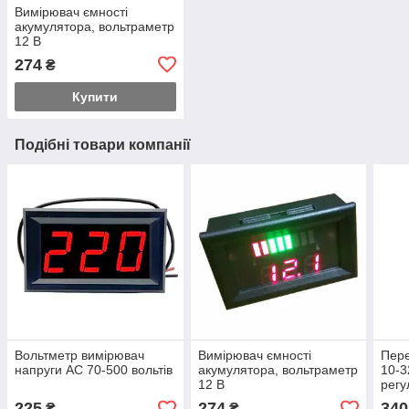
Вимірювач ємності
акумулятора, вольтраметр
12 В
274
₴
Купити
Подібні товари компанії
Вольтметр вимірювач
Вимірювач ємності
Пере
напруги AC 70-500 вольтів
акумулятора, вольтраметр
10-3
12 В
регу
живл
225
274
340
₴
₴