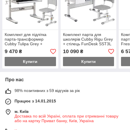
Комплект для підлітка
Комплект парта для
Комп
парта-трансформер
школярів Cubby Rigu Grey
парт
Cubby Tulipa Grey +
+ стілець FunDesk SST3L
Fres
стілець FunDesk SST3L
Grey
стіл
9 470
10 090
6 5
₴
₴
Grey
Oran
Купити
Купити
Про нас
98% позитивних з 59 відгуків за рік
Працює з 14.01.2015
м. Київ
Доставка по всій Україні, оплата при отриманні товару
або на картку Приват банку, Київ, Україна