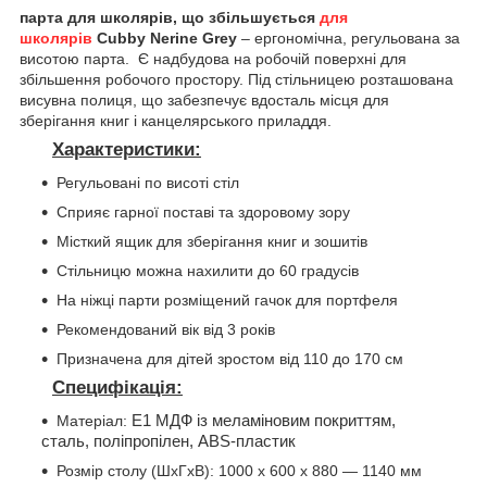
парта для школярів, що збільшується
для
школярів
Cubby Nerine Grey
– ергономічна, регульована за
висотою парта. Є надбудова на робочій поверхні для
збільшення робочого простору. Під стільницею розташована
висувна полиця, що забезпечує вдосталь місця для
зберігання книг і канцелярського приладдя.
Характеристики:
Регульовані по висоті стіл
Сприяє гарної поставі та здоровому зору
Місткий ящик для зберігання книг и зошитів
Стільницю можна нахилити до 60 градусів
На ніжці парти розміщений гачок для портфеля
Рекомендований вік від 3 років
Призначена для дітей зростом від 110 до 170 см
Специфікація:
Матеріал:
Е1 МДФ із меламіновим покриттям,
сталь, поліпропілен, ABS-пластик
Розмір столу (ШхГхВ): 1000 x 600 x 880 — 1140 мм