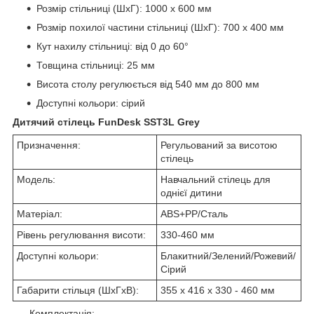
Розмір стільниці (ШхГ): 1000 х 600 мм
Розмір похилої частини стільниці (ШхГ): 700 х 400 мм
Кут нахилу стільниці: від 0 до 60°
Товщина стільниці: 25 мм
Висота столу регулюється від 540 мм до 800 мм
Доступні кольори: сірий
Дитячий стілець FunDesk SST3L Grey
Призначення:
Регульований за висотою
стілець
Модель:
Навчальний стілець для
однієї дитини
Матеріал:
ABS+PP/Сталь
Рівень регулювання висоти:
330-460 мм
Доступні кольори:
Блакитний/Зелений/Рожевий/
Сірий
Габарити стільця (ШхГхВ):
355 х 416 х 330 - 460 мм
Комплектація: