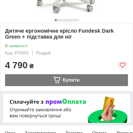
Дитяче ергономічне крісло Fundesk Dark
Green + підставка для ніг
В наявності
Код: 875555
Роздріб
4 790
₴
Купити
Опис
Характеристики
Доставка
Оплата
Умови п