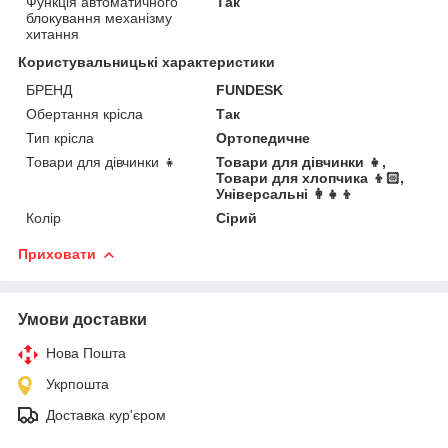
Функція автоматичного
Так
блокування механізму
хитання
Користувальницькі характеристики
БРЕНД
FUNDESK
Обертання крісла
Так
Тип крісла
Ортопедичне
Товари для дівчинки 👧
Товари для дівчинки 👧,
Товари для хлопчика 👦🏻,
Універсальні 👩👧👦
Колір
Сірий
Приховати
Умови доставки
Нова Пошта
Укрпошта
Доставка кур'єром