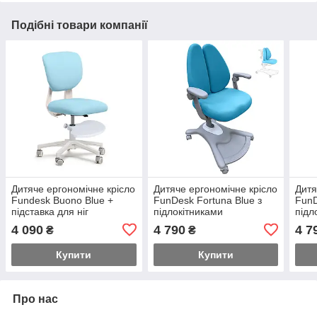
Подібні товари компанії
Дитяче ергономічне крісло
Дитяче ергономічне крісло
Дитя
Fundesk Buono Blue +
FunDesk Fortuna Blue з
FunD
підставка для ніг
підлокітниками
підл
4 090
4 790
4 7
₴
₴
Купити
Купити
Про нас