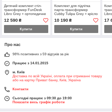
Дитячий комплект стіл-
Комплект для підлітка
Комп
трансформер FunDesk
парта-трансформер
тра
Libro Grey + ортопедичне
Cubby Tulipa Grey + крісло
Libr
крісло FunDesk Delizia
FunDesk LST3 Orange-
кріс
12 590
10 190
17 
₴
₴
Grey
Grey
Ora
Купити
Купити
Про нас
98% позитивних з 59 відгуків за рік
Працює з 14.01.2015
м. Київ
Доставка по всій Україні, оплата при отриманні товару
або на картку Приват банку, Київ, Україна
Контакти
Сьогодні працює з 09:30 до 19:00
Показати весь графік роботи