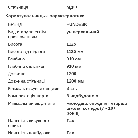
Стільниця
МДФ
Користувальницькі характеристики
БРЕНД
FUNDESK
Вид столу за своїм
універсальний
призначенням
Висота
1125
Висота від підлоги
1125 мм
Глибина
910 см
Глибина стільниці
910 мм
Довжина
1200
Довжина стільниці
1200 мм
Кількість висувних ящиків
3 шт.
Комплектація парти
З надбудовою
Мінімальний вік дитини
молодша, середня і старша
школа, коледж (7 - 18+
років)
Наявність висувного
Так
ящика
Наявність надбудови
Так