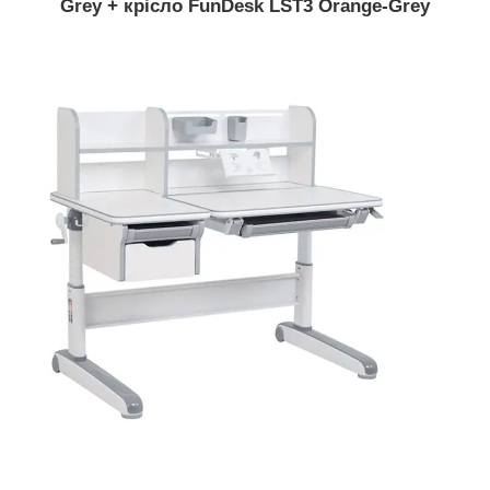
Grey + крісло FunDesk LST3 Orange-Grey