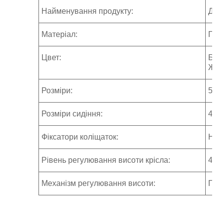
Найменування продукту:
Дит
Матеріал:
Пін
Цвет:
Бла
Жов
Розміри:
530
Розміри сидіння:
480
Фіксатори коліщаток:
Не
Рівень регулювання висоти крісла:
41
Механізм регулювання висоти:
Пн