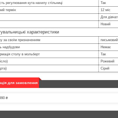
ть регулювання кута нахилу стільниці
Так
ний термін
12 міс
Для дівчат
Новий
увальницькі характеристики
у за своїм призначенням
письмовий
ть надбудови
Немає
рмація столу в мольберт
Так
ісло)
Рожевий
арта)
Сірий
ція для замовлення
990 ₴