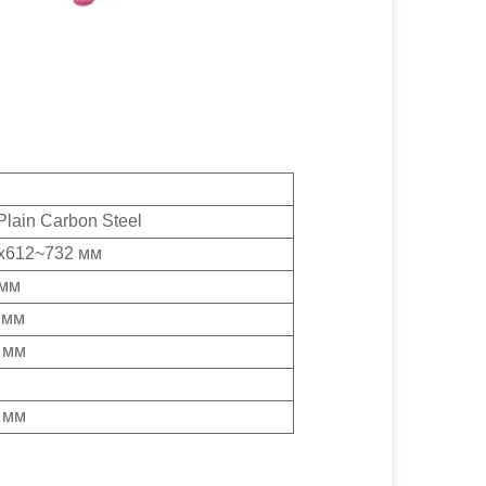
lain Carbon Steel
x612~732 мм
 мм
 мм
 мм
 мм