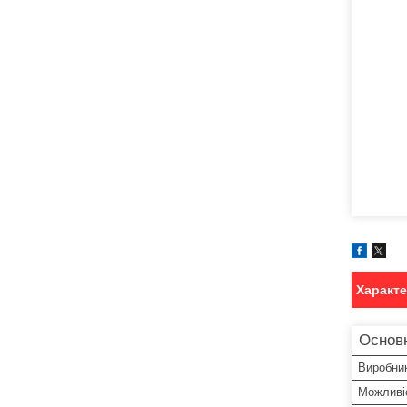
Характ
Основ
Виробни
Можливіс