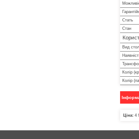
Можливіс
Гарантій
Стать
Стан
Корист
Вид стол
Наявніс
Трансфо
Колір (кр
Колір (п
Інформа
Ціна:
4 