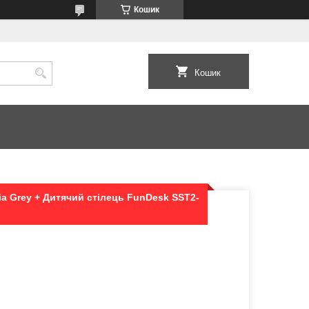
Кошик
Кошик
ia Grey + Дитячий стілець FunDesk SST2-