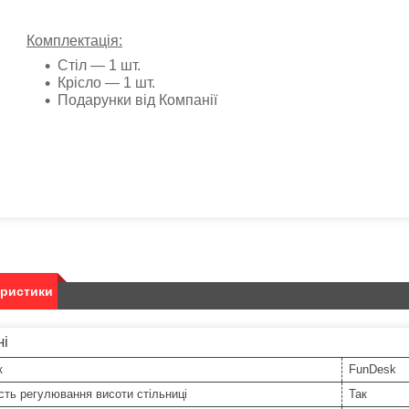
Комплектація:
Стіл — 1 шт.
Крісло — 1 шт.
Подарунки від Компанії
еристики
ні
к
FunDesk
ть регулювання висоти стільниці
Так