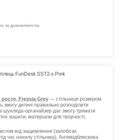
нів
за домовленістю
стілець FunDesk SST2-s Pink
росте, Fressia Grey
— стільниця розміром
ь змогу дитині правильно розподілити
 а шухляда-органайзер дає змогу тримати
тячі зошити, матеріали для творчості,
хистом від защемлення (запобігає
ід час нахилу стільниці). Антивідблискова