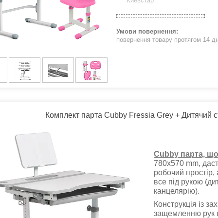
Киевстар
повернення товару протягом 14 д
Комплект парта Cubby Fressia Grey + Дитячий 
Cubby парта, що 
780x570 mm, даст
робочий простір,
все під рукою (ди
канцелярію).
Конструкція із за
защемленню рук п