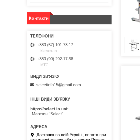
Контакти
+380 (67) 101-73-17
Киевстар
+380 (99) 292-17-58
МТС
selectinfo15@gmail.com
ІНШІ ВИДИ ЗВ'ЯЗКУ
https://select.in.ua/
Магазин "Select"
Доставка по всій Україні, оплата при
отриманні товару або на картку Приват