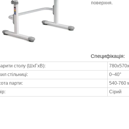
поверхня.
Специфікація:
арити столу (ШхГхВ):
780x570x
ил стільниці:
0~40°
ота парти:
540-760 
ір:
Сірий