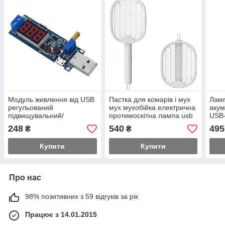
Модуль живлення від USB
Пастка для комарів і мух
Ламп
регульований
мух мухобійка електрична
акум
підвищувальний/
протимоскітна лампа usb
USB-
понувальний
248
540
495
₴
₴
перетворювач 1,2-24 В
блок живлення з
Купити
Купити
регулюванням
Про нас
98% позитивних з 59 відгуків за рік
Працює з 14.01.2015