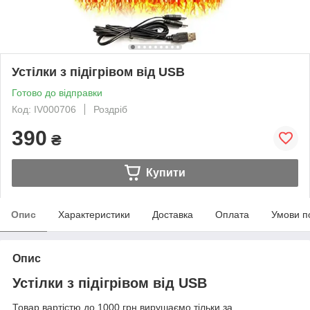
Устілки з підігрівом від USB
Готово до відправки
Код: IV000706
Роздріб
390
₴
Купити
Опис
Характеристики
Доставка
Оплата
Умови п
Опис
Устілки з підігрівом від USB
Товар вартістю до 1000 грн вирушаємо тільки за