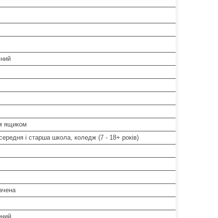
ьний
м ящиком
ередня і старша школа, коледж (7 - 18+ років)
ачена
ений