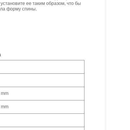
и установите ее таким образом, что бы
яла форму спины.
а
0 mm
0 mm