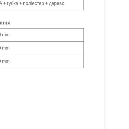
A + губка + поліестер + дерево
ання
0 mm
0 mm
0 mm