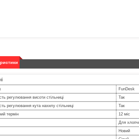
еристики
ні
к
FunDesk
ть регулювання висоти стільниці
Так
ть регулювання кута нахилу стільниці
Так
ний термін
12 міс
Для хлопч
Новий