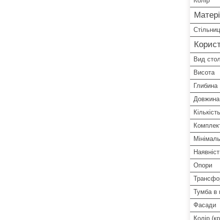
Колір
Матері
Стільни
Корист
Вид стол
Висота
Глибина
Довжина
Кількіст
Комплект
Мінімаль
Наявніст
Опори
Трансфо
Тумба в 
Фасади
Колір (кр