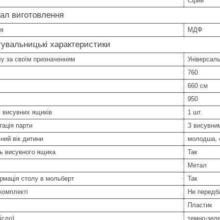
Сірий
ал виготовлення
ця
МДФ
увальницькі характеристики
у за своїм призначенням
Універсал
760
660 см
950
ь висувних ящиків
1 шт.
ація парти
З висувни
ний вік дитини
молодша, с
ь висувного ящика
Так
Метал
рмація столу в мольберт
Так
комплекті
Не передб
Пластик
ісло)
темно-зел