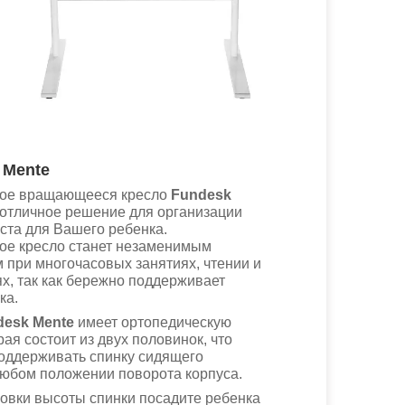
 Mente
ое вращающееся кресло
Fundesk
 отличное решение для организации
ста для Вашего ребенка.
ое кресло станет незаменимым
при многочасовых занятиях, чтении и
х, так как бережно поддерживает
ка.
desk Mente
имеет ортопедическую
рая состоит из двух половинок, что
оддерживать спинку сидящего
любом положении поворота корпуса.
овки высоты спинки посадите ребенка