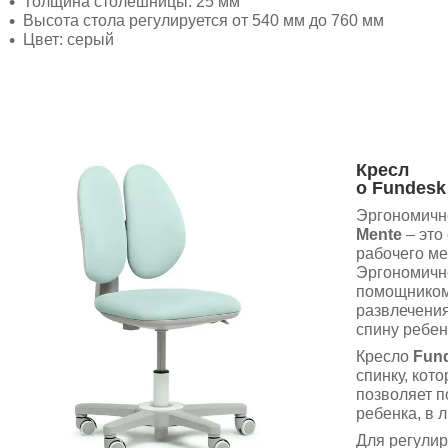
Толщина столешницы: 25 мм
Высота стола регулируется от 540 мм до 760 мм
Цвет: серый
Кресл
о
Fundesk
Эргономичн
Mente
– это
рабочего ме
Эргономичн
помощником 
развлечения
спину ребен
Кресло
Fun
спинку, кото
позволяет п
ребенка, в 
Для регулир