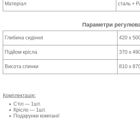
Матеріал
сталь + P
Параметри регулюв
Глибина сидіння
420 x 50
Підйом крісла
370 х 49
Висота спинки
810 x 87
Комплектація:
Стіл ― 1шт.
Крісло
― 1шт.
Подарунки компанії