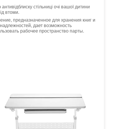
 антивідблиску стільниці очі вашої дитини
ід втоми.
ение, предназначенное для хранения книг и
инадлежностей, дает возможность
льзовать рабочее пространство парты.