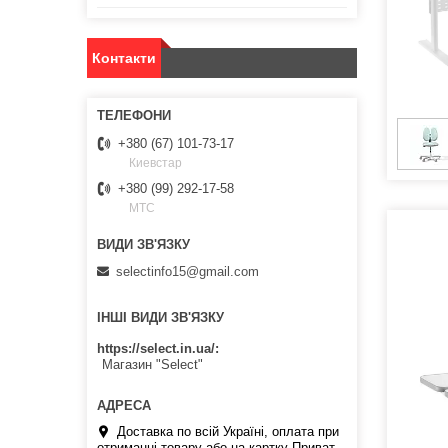
Контакти
+380 (67) 101-73-17
Киевстар
+380 (99) 292-17-58
МТС
selectinfo15@gmail.com
ІНШІ ВИДИ ЗВ'ЯЗКУ
https://select.in.ua/
Магазин "Select"
Доставка по всій Україні, оплата при
отриманні товару або на картку Приват