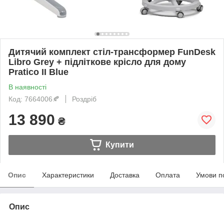
Дитячий комплект стіл-трансформер FunDesk
Libro Grey + підліткове крісло для дому
Pratico II Blue
В наявності
Код: 7664006🍂
Роздріб
13 890
₴
Купити
Опис
Характеристики
Доставка
Оплата
Умови п
Опис