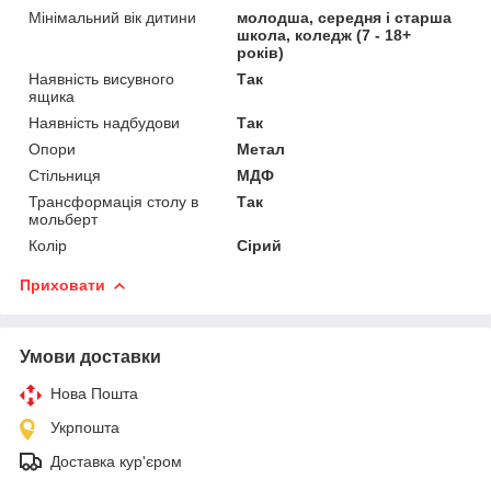
Мінімальний вік дитини
молодша, середня і старша
школа, коледж (7 - 18+
років)
Наявність висувного
Так
ящика
Наявність надбудови
Так
Опори
Метал
Стільниця
МДФ
Трансформація столу в
Так
мольберт
Колір
Сірий
Приховати
Умови доставки
Нова Пошта
Укрпошта
Доставка кур'єром