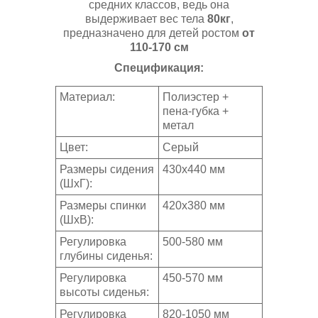
средних классов, ведь она
выдерживает вес тела
80кг
,
предназначено для детей ростом
от
110-170 см
Спецификация:
Материал:
Полиэстер +
пена-губка +
метал
Цвет:
Серый
Размеры сидения
430x440 мм
(ШхГ):
Размеры спинки
420x380 мм
(ШхВ):
Регулировка
500-580 мм
глубины сиденья:
Регулировка
450-570 мм
высоты сиденья:
Регулировка
820-1050 мм