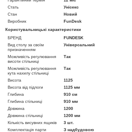
Гарантійний термін
12 міс
Стать
Унісекс
Стан
Новий
Виробник
FunDesk
Користувальницькі характеристики
БРЕНД
FUNDESK
Вид столу за своїм
Універсальний
призначенням
Можливість регулювання
Так
висоти стільниці
Можливість регулювання
Так
кута нахилу стільниці
Висота
1125
Висота від підлоги
1125 мм
Глибина
910 см
Глибина стільниці
910 мм
Довжина
1200
Довжина стільниці
1200 мм
Кількість висувних ящиків
3 шт.
Комплектація парти
З надбудовою