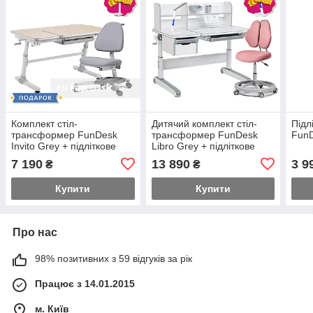
Комплект стіл-
Дитячий комплект стіл-
Підл
трансформер FunDesk
трансформер FunDesk
FunD
Invito Grey + підліткове
Libro Grey + підліткове
крісло для дому FunDesk
крісло для дому Pratico II
7 190
13 890
3 9
₴
₴
Ottimo Grey
Pink
Купити
Купити
Про нас
98% позитивних з 59 відгуків за рік
Працює з 14.01.2015
м. Київ