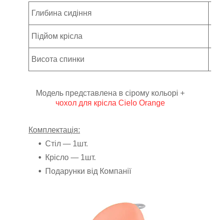
Глибина сидіння
50
Підйом крісла
37
Висота спинки
75
Модель представлена в сірому кольорі +
чохол для крісла Cielo Orange
Комплектація:
Стіл ― 1шт.
Крісло ― 1шт.
Подарунки від Компанії