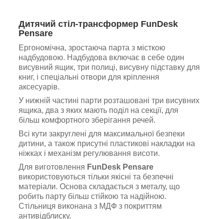
Дитячий стіл-трансформер FunDesk
Pensare
Ергономічна, зростаюча парта з місткою
надбудовою. Надбудова включає в себе один
висувний ящик, три полиці, висувну підставку для
книг, і спеціальні отвори для кріплення
аксесуарів.
У нижній частині парти розташовані три висувних
ящика, два з яких мають поділ на секції, для
більш комфортного зберігання речей.
Всі кути закруглені для максимальної безпеки
дитини, а також присутні пластикові накладки на
ніжках і механізм регулювання висоти.
Для виготовлення
FunDesk Pensare
використовуються тільки якісні та безпечні
матеріали. Основа складається з металу, що
робить парту більш стійкою та надійною.
Стільниця виконана з МДФ з покриттям
антивідблиску.