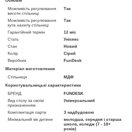
Основні
Можливість регулювання
Так
висоти стільниці
Можливість регулювання
Так
кута нахилу стільниці
Гарантійний термін
12 міс
Стать
Унісекс
Стан
Новий
Колір
Сірий
Виробник
FunDesk
Матеріал виготовлення
Стільниця
МДФ
Користувальницькі характеристики
БРЕНД
FUNDESK
Вид столу за своїм
Універсальний
призначенням
Комплектація парти
З надбудовою
Мінімальний вік дитини
молодша, середня і старша
школа, коледж (7 - 18+
років)