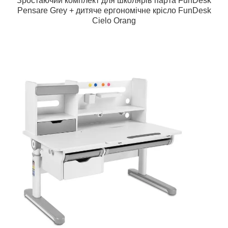
Зростаючий комплект для школярів парта FunDesk
Pensare Grey + дитяче ергономічне крісло FunDesk
Cielo Orang