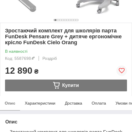
Зростаючий комплект для школярів парта
FunDesk Pensare Grey + дитяче ергономічне
крісло FunDesk Cielo Orang
В наявності
Код: 5587698🍂
Роздріб
12 890
₴
Купити
Опис
Характеристики
Доставка
Оплата
Умови п
Опис