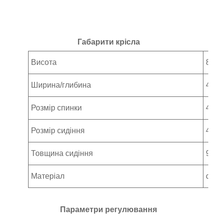
Габарити крісла
Висота
82
Ширина/глибина
46
Розмір спинки
45
Розмір сидіння
45
Товщина сидіння
90
Матеріал
ста
Параметри регулювання