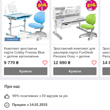
Комплект зростаюча
Зростаючий комплект для
Зрос
парта Cubby Fressia Blue
школярів парта FunDesk
школ
+ дитяче ергономічне
Pensare Grey + дитяче
Pens
крісло FunDesk Cielo Blue
ергономічне крісло
ерго
9 770
12 890
14 
₴
₴
FunDesk Cielo Green
FunD
Купити
Купити
Про нас
98% позитивних з 59 відгуків за рік
Працює з 14.01.2015