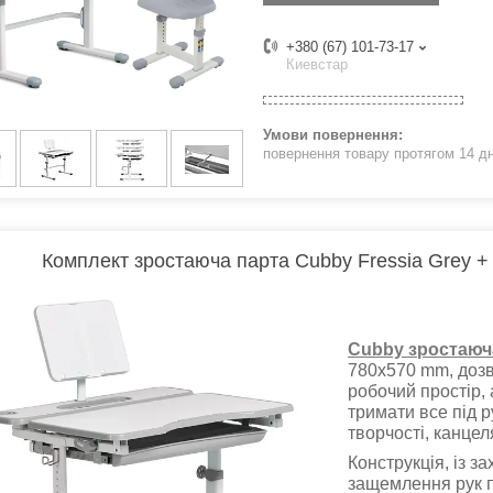
+380 (67) 101-73-17
Киевстар
повернення товару протягом 14 д
Комплект зростаюча парта Cubby Fressia Grey +
Cubby зростаюча
780x570 mm, дозв
робочий простір,
тримати все під р
творчості, канцел
Конструкція, із з
защемлення рук п