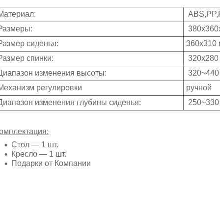
Материал:
ABS,PP,P
Размеры:
380x360
Размер сиденья:
360x310
Размер спинки:
320x280
Диапазон изменения высоты:
320~440
Механизм регулировки
ручной
Диапазон изменения глубины сиденья:
250~330
омплектация:
Стол ― 1 шт.
Кресло ― 1 шт.
Подарки от Компании