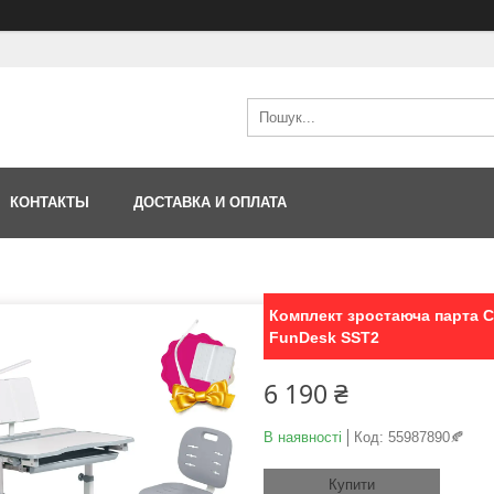
КОНТАКТЫ
ДОСТАВКА И ОПЛАТА
Комплект зростаюча парта C
FunDesk SST2
6 190 ₴
В наявності
Код:
55987890🍂
Купити