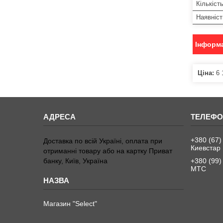
Кількіст
Наявніс
Інформа
Ціна:
6 
+380 (67)
Доставка по всій Україні, оплата при
Киевстар
отриманні товару або на картку Приват
банку, Київ, Україна
+380 (99)
МТС
Магазин "Select"