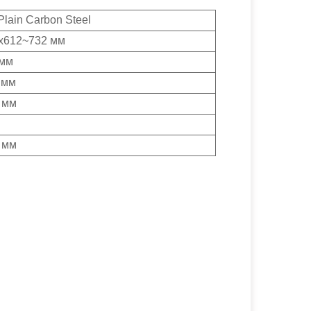
lain Carbon Steel
x612~732 мм
 мм
 мм
 мм
 мм