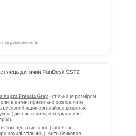
нів
за домовленістю
 стілець дитячий FunDesk SST2
 парта Fressia Grey
- стільниця розміром
олить дитині правильно розподілити
 а висувний ящик-органайзер дозволяє
укою ( дитячі зошити, матеріали для
ярію).
ахистом від затискання (запобігає
ри нахилі стільниці). Анти-бликовая