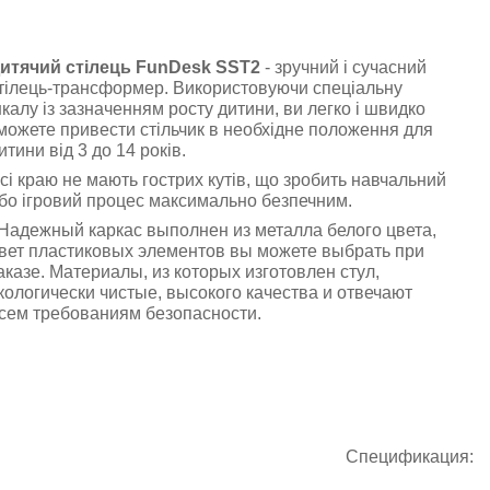
итячий стілець FunDesk SST2
- зручний і сучасний
тілець-трансформер. Використовуючи спеціальну
калу із зазначенням росту дитини, ви легко і швидко
можете привести стільчик в необхідне положення для
итини від 3 до 14 років.
сі краю не мають гострих кутів, що зробить навчальний
бо ігровий процес максимально безпечним.
адежный каркас выполнен из металла белого цвета,
вет пластиковых элементов вы можете выбрать при
аказе. Материалы, из которых изготовлен стул,
кологически чистые, высокого качества и отвечают
сем требованиям безопасности.
Спецификация: