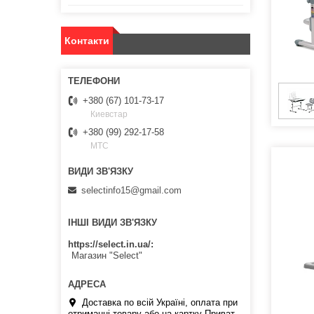
Контакти
+380 (67) 101-73-17
Киевстар
+380 (99) 292-17-58
МТС
selectinfo15@gmail.com
ІНШІ ВИДИ ЗВ'ЯЗКУ
https://select.in.ua/
Магазин "Select"
Доставка по всій Україні, оплата при
отриманні товару або на картку Приват