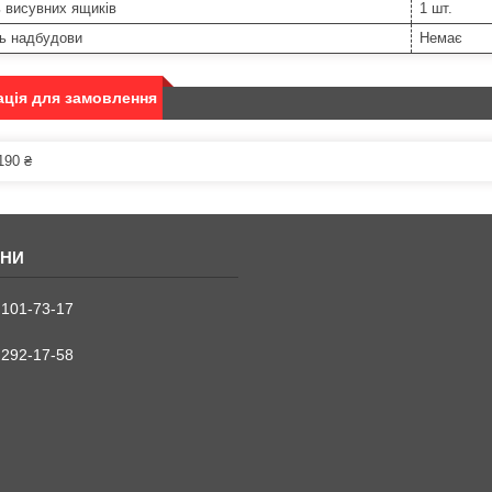
ь висувних ящиків
1 шт.
ть надбудови
Немає
ція для замовлення
190 ₴
 101-73-17
 292-17-58