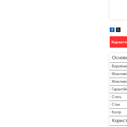
Характ
Основ
Виробни
Можливіс
Можливіс
Гарантій
Стать
Стан
Колір
Корист