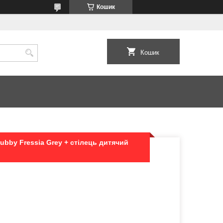
Кошик
Кошик
ubby Fressia Grey + стілець дитячий