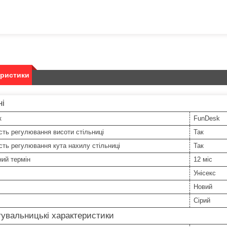
еристики
ні
к
FunDesk
ть регулювання висоти стільниці
Так
ть регулювання кута нахилу стільниці
Так
ний термін
12 міс
Унісекс
Новий
Сірий
увальницькі характеристики