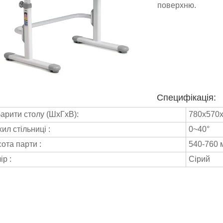
поверхню.
Специфікація:
арити столу (ШхГхВ):
780x570x
ил стільниці :
0~40°
ота парти :
540-760 
ір :
Сірий