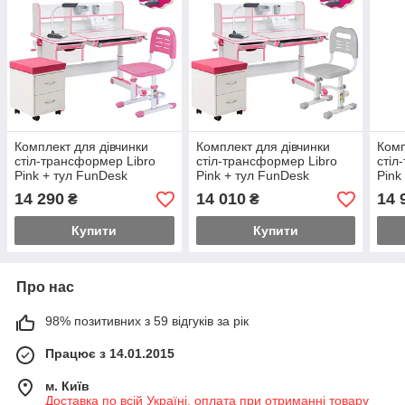
Комплект для дівчинки
Комплект для дівчинки
Комп
стіл-трансформер Libro
стіл-трансформер Libro
стіл
Pink + тул FunDesk
Pink + тул FunDesk
Pink
FunDesk SST3L Pink +
FunDesk SST3L Grey +
FunD
14 290
14 010
14 
₴
₴
тумбочка FunDesk SS15W
тумбочка FunDesk SS15W
Купити
Купити
Про нас
98% позитивних з 59 відгуків за рік
Працює з 14.01.2015
м. Київ
Доставка по всій Україні, оплата при отриманні товару