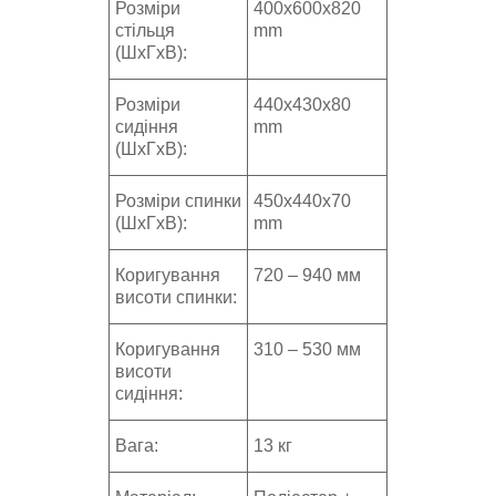
Розміри
400х600х820
стільця
mm
(ШхГхВ):
Розміри
440х430х80
сидіння
mm
(ШхГхВ):
Розміри спинки
450х440х70
(ШхГхВ):
mm
Коригування
720 – 940 мм
висоти спинки:
Коригування
310 – 530 мм
висоти
сидіння:
Вага:
13 кг