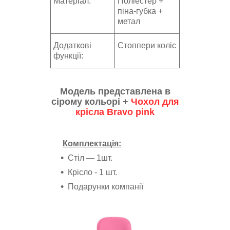
Матеріал:
Поліестер +
піна-губка +
метал
Додаткові
Стоппери коліс
функції:
Модель представлена в
сірому кольорі +
Чохол для
крісла Bravo pink
Комплектація:
Стіл ― 1шт.
Крісло - 1 шт.
Подарунки компанії