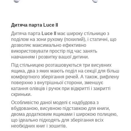
Дитяча парта
Luce II
Дитяча парта
Luce II
має широку стільницю з
поділом на зони рухому (похилий), і статичні, що
дозволяє максимально ефективно
використовувати простір під час занять
навчанням і розвитку вашої дитини.
Під стільницею розташовуються три висувних
ящика, два з яких мають поділ на секції для більш
комфортного зберігання речей. А також, рифлену
поверхню з внутрішньої сторони, зменшує
катання олівців і ручок при відкритті і закритті
скриньки.
Особливістю даної моделі є надбудова з
вбудованою, висувною підставкою для книги,
двома додатковим ящиками і широкою полицею,
що ідеально підходять для зберігання всіх
необхідних книг і зошитів.