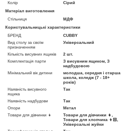
Колір
Сірий
Матеріал виготовлення
Стільниця
МДФ
Користувальницькі характеристики
БРЕНД
CUBBY
Вид столу за своїм
Універсальний
призначенням
Кількість висувних ящиків
2 шт.
Комплектація парти
З висувним ящиком, З
надбудовою
Мінімальний вік дитини
молодша, середня і старша
школа, коледж (7 - 18+
років)
Наявність висувного
Так
ящика
Наявність надбудови
Так
Опори
Метал
Товари для дівчинки 👧
Товари для дівчинки 👧,
Товари для хлопчика 👦🏻,
Універсальні жуйки