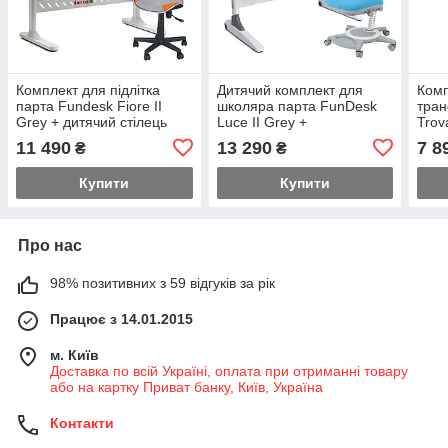
Комплект для підлітка
Дитячий комплект для
Комп
парта Fundesk Fiore II
школяра парта FunDesk
тра
Grey + дитячий стілець
Luce II Grey +
Trov
для школяра FunDesk
універсальне крісло
ерго
11 490
13 290
7 8
₴
₴
LST3 Orange
FunDesk Bravo Blue
кріс
Купити
Купити
Про нас
98% позитивних з 59 відгуків за рік
Працює з 14.01.2015
м. Київ
Доставка по всій Україні, оплата при отриманні товару
або на картку Приват банку, Київ, Україна
Контакти