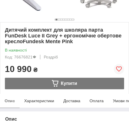
Дитячий комплект для школяра парта
FunDesk Luce II Grey + ергономічне обертове
креслоFundesk Mente Pink
В наявності
Код: 76676821🍁
Роздріб
10 990
₴
Купити
Опис
Характеристики
Доставка
Оплата
Умови п
Опис