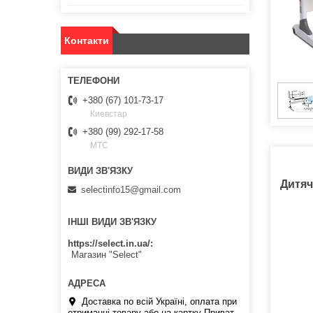
Контакти
+380 (67) 101-73-17
Киевстар
+380 (99) 292-17-58
МТС
Дитяч
selectinfo15@gmail.com
ІНШІ ВИДИ ЗВ'ЯЗКУ
https://select.in.ua/
Магазин "Select"
Доставка по всій Україні, оплата при
отриманні товару або на картку Приват