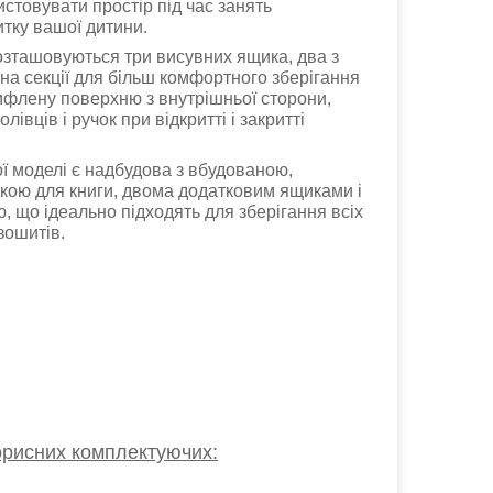
стовувати простір під час занять
итку вашої дитини.
озташовуються три висувних ящика, два з
 на секції для більш комфортного зберігання
рифлену поверхню з внутрішньої сторони,
івців і ручок при відкритті і закритті
ї моделі є надбудова з вбудованою,
кою для книги, двома додатковим ящиками і
 що ідеально підходять для зберігання всіх
 зошитів.
корисних комплектуючих: