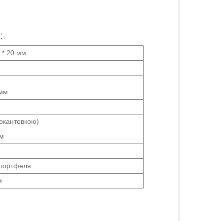
:
 * 20 мм
 мм
 окантовкою)
мм
 портфеля
м