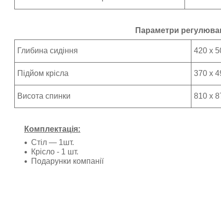
Параметри регулюва
Глибина сидіння
420 x 
Підйом крісла
370 х 
Висота спинки
810 x 
Комплектація:
Стіл ― 1шт.
Крісло - 1 шт.
Подарунки компанії