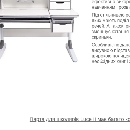
ефективно викори
навчанням і розв
Під стільницею р
яких мають поділ
речей. А також, 
зменшує катання ол
скриньки.
Особливістю дано
висувною підстав
широкою полицею,
необхідних книг і
Парта для школярів Luce II має багато 