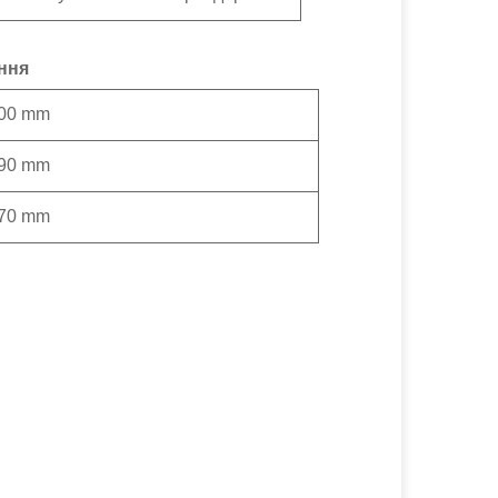
ння
500 mm
490 mm
870 mm