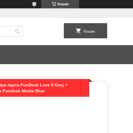
Кошик
Кошик
ра парта FunDesk Luce II Grey +
о Fundesk Mente Blue