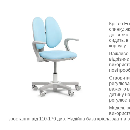
Крісло
Fu
спинку, я
дозволяє
сидить, в
корпусу.
Важливо 
відрізняє
використ
повітрооб
Створити
регулюван
важелю вн
дитину на
регулюєт
Модель р
використа
зростання від 110-170 див. Надійна база крісла здатна