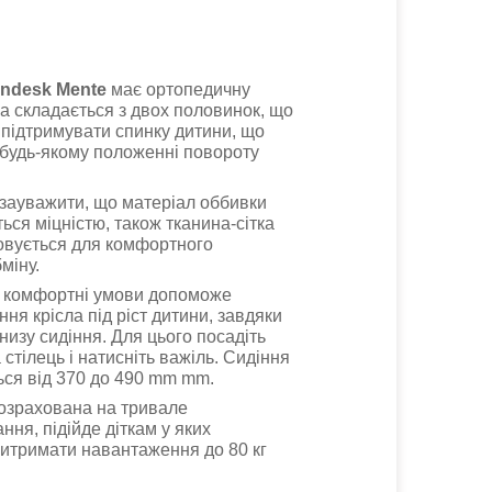
ndesk Mente
має ортопедичну
ка складається з двох половинок, що
 підтримувати спинку дитини, що
 будь-якому положенні повороту
зауважити, що матеріал оббивки
ться міцністю, також тканина-сітка
овується для комфортного
міну.
 комфортні умови допоможе
ня крісла під ріст дитини, завдяки
изу сидіння. Для цього посадіть
 стілець і натисніть важіль. Сидіння
ься від 370 до 490 mm mm.
озрахована на тривале
ння, підійде діткам у яких
 витримати навантаження до 80 кг