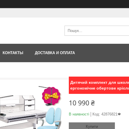
КОНТАКТЫ
ДОСТАВКА И ОПЛАТА
Дитячий комплект для школя
ергономічне обертове крісл
10 990 ₴
В наявності
Код:
42876821🍁
Купити