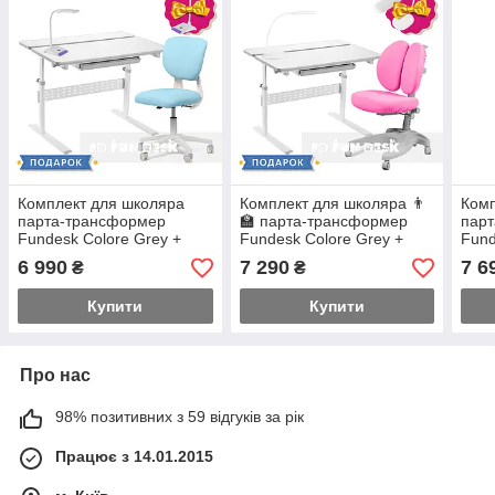
Комплект для школяра
Комплект для школяра 👨
Комп
парта-трансформер
🏫 парта-трансформер
пар
Fundesk Colore Grey +
Fundesk Colore Grey +
Fund
крісло Fundesk Buono Blue
ергономічне крісло
ерго
6 990
7 290
7 6
₴
₴
FunDesk Solerte Pink
Fund
Купити
Купити
Про нас
98% позитивних з 59 відгуків за рік
Працює з 14.01.2015