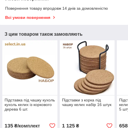
Повернення товару впродовж 14 днів за домовленістю
Всі умови повернення
З цим товаром також замовляють
Підставка під чашку кухоль
Підставки з корка під
Підс
кухоль келих із коркового
чашку келих набір 16 штук
кели
дерева 6 шт.
5 шт
135
1 125
658
₴/комплект
₴