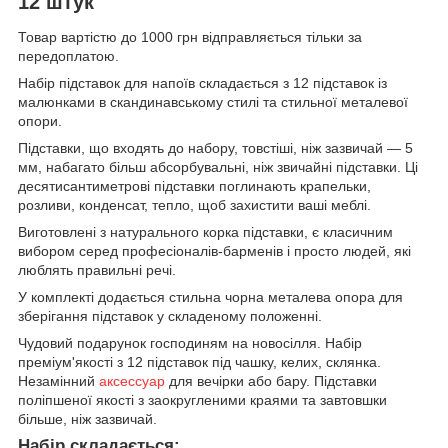
12 штук
Товар вартістю до 1000 грн відправляється тільки за
передоплатою.
Набір підставок для напоїв складається з 12 підставок із
малюнками в скандинавському стилі та стильної металевої
опори.
Підставки, що входять до набору, товстіші, ніж зазвичай — 5
мм, набагато більш абсорбувальні, ніж звичайні підставки. Ці
десятисантиметрові підставки поглинають крапельки,
розливи, конденсат, тепло, щоб захистити ваші меблі.
Виготовлені з натурального корка підставки, є класичним
вибором серед професіоналів-барменів і просто людей, які
люблять правильні речі.
У комплекті додається стильна чорна металева опора для
зберігання підставок у складеному положенні.
Чудовий подарунок господиням на новосілля. Набір
преміум'якості з 12 підставок
під чашку, келих, склянка.
Незамінний
аксессуар
для вечірки або бару. Підставки
поліпшеної якості з заокругленими краями та завтовшки
більше, ніж зазвичай.
Набір складається: