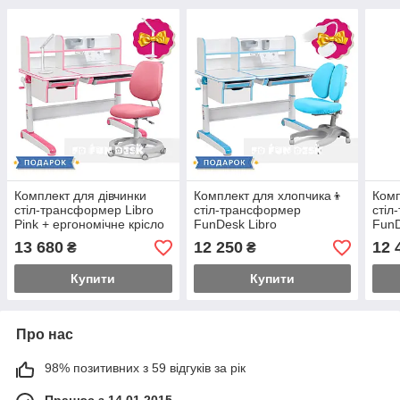
Комплект для дівчинки
Комплект для хлопчика👦
Комп
стіл-трансформер Libro
стіл-трансформер
стіл
Pink + ергономічне крісло
FunDesk Libro
FunD
FunDesk Pratico Pink
Blue+ергономічне крісло
орто
13 680
12 250
12 
₴
₴
FunDesk Solerte Blue
FunD
Купити
Купити
Про нас
98% позитивних з 59 відгуків за рік