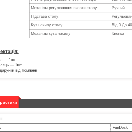
Механізм регулювання висоти столу:
Ручний
Підстава столу:
Регульова
Кут нахилу столу:
Від 0 До 40
Механізм кута нахилу:
Кнопка
ектація:
іл ― 1шт.
ілець ― 1шт.
дарунки від Компанії
еристики
ні
к
FunDesk