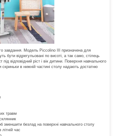
 завдання. Модель Piccolino III призначена для
ь бути відрегульовані по висоті, а так само, стілець
під відповідний ріст і вік дитини. Поверхня навчального
и скриньки в нижній частині столу надають достатню
я
вих травм
дсклянник
щоб зменшити безлад на поверхні навчального столу
 літній час
ю