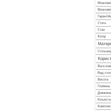
Можливіс
Можливіс
Гарантій
Стать
Стан
Колір
Матері
Стільни
Корист
Вага ко
Вид стол
Висота
Глибина
Довжина
Кількіст
Комплект