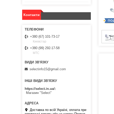
Контакти
+380 (67) 101-73-17
Киевстар
+380 (99) 292-17-58
МТС
selectinfo15@gmail.com
ІНШІ ВИДИ ЗВ'ЯЗКУ
https://select.in.ua/
Магазин "Select"
Доставка по всій Україні, оплата при
отриманні товару або на картку Приват