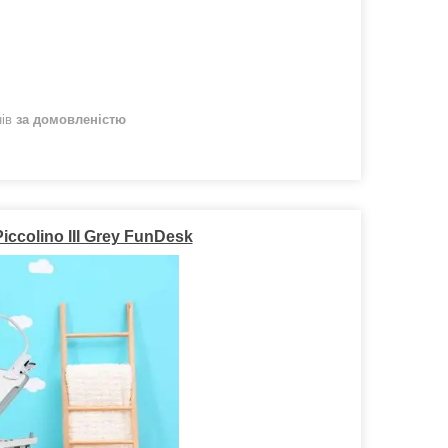
нів
за домовленістю
ccolino III Grey FunDesk