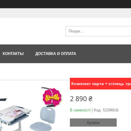
КОНТАКТЫ
ДОСТАВКА И ОПЛАТА
Комплект парта + стілець тр
2 890 ₴
В наявності
Код:
515966🌼
Купити