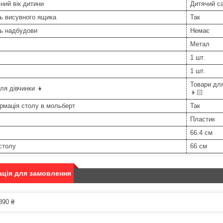
ний вік дитини
Дитячий са
ь висувного ящика
Так
ть надбудови
Немає
Метал
1 шт.
1 шт.
Товари для
ля дівчинки 👧
👦🏻
рмація столу в мольберт
Так
Пластик
66.4 см
столу
66 см
ція для замовлення
890 ₴