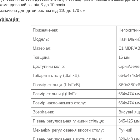
комендований вік від 3 до 10 років
изначена для дітей ростом від 110 до 170 см
фікація:
Призначення:
Непохитний
Модель:
Навчальний
Матеріал:
E1 MDF/A
Товщина:
15 мм
Доступний колір:
Сірий/Зеле
Габарити столу (ШхГхВ):
664x474x54
Розмір стільця (ШхГхВ):
360x380x
Розмір стільниці (ШхГ):
664x474 м
Розмір наклоняемого столу:
664x474 м
Зберігання:
Висувні ящ
Рівень регулювання глибини стільця:
345-425 мм
Механізм регулювання висоти столу:
Ручний
Рівень регулювання висоти стільця:
320-440 мм