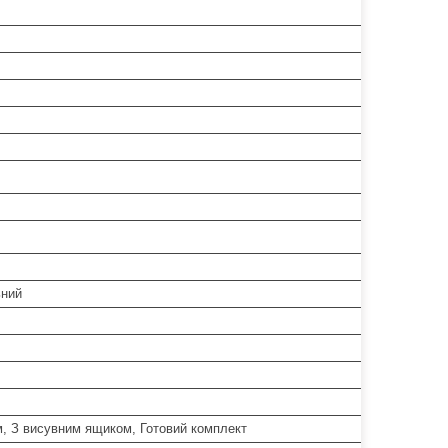
ьний
м, З висувним ящиком, Готовий комплект