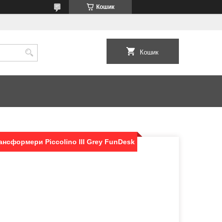
Кошик
Кошик
ансформери Piccolino III Grey FunDesk