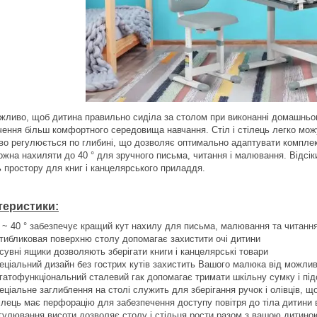
жливо, щоб дитина правильно сиділа за столом при виконанні домашнього
ення більш комфортного середовища навчання. Стіл і стілець легко можут
во регулюється по глибині, що дозволяє оптимально адаптувати комплект 
ожна нахиляти до 40 ° для зручного письма, читання і малювання. Відсік
ь простору для книг і канцелярського приладдя.
теристики:
° ~ 40 ° забезпечує кращий кут нахилу для письма, малювання та читанн
тибликовая поверхню столу допомагає захистити очі дитини
сувні ящики дозволяють зберігати книги і канцелярські товари
еціальний дизайн без гострих кутів захистить Вашого малюка від можли
гатофункціональний сталевий гак допомагає тримати шкільну сумку і пі
еціальне заглиблення на столі служить для зберігання ручок і олівців, 
ілець має перфорацію для забезпечення доступу повітря до тіла дитини в
гулювання висоти дозволяє столу і стільця рости разом з вашою дитино