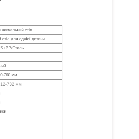
 навчальний стіл
 стіл для однієї дитини
BS+PP/Сталь
ний
0-760 мм
612-732 мм
м
м
ики