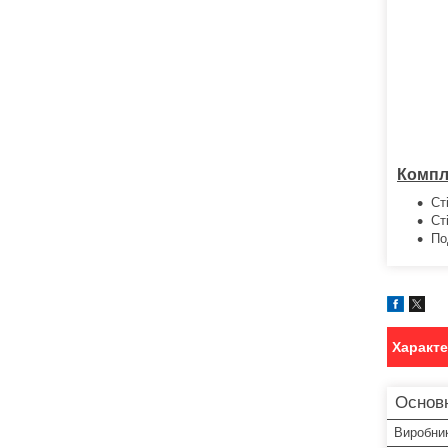
Компл
Ст
Ст
По
Характ
Основ
Виробни