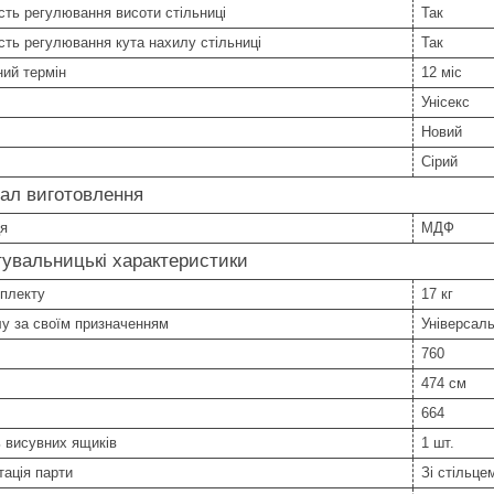
ть регулювання висоти стільниці
Так
ть регулювання кута нахилу стільниці
Так
ний термін
12 міс
Унісекс
Новий
Сірий
ал виготовлення
ця
МДФ
увальницькі характеристики
мплекту
17 кг
у за своїм призначенням
Універсал
760
474 см
664
ь висувних ящиків
1 шт.
ація парти
Зі стільце