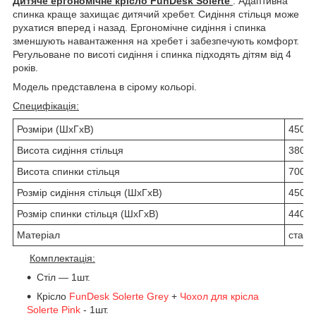
Дитяче ергономічне крісло FunDesk Solerte
. Адаптивна
спинка краще захищає дитячий хребет. Сидіння стільця може
рухатися вперед і назад. Ергономічне сидіння і спинка
зменшують навантаження на хребет і забезпечують комфорт.
Регульоване по висоті сидіння і спинка підходять дітям від 4
років.
Модель представлена в сірому кольорі.
Специфікація:
Розміри (ШхГхВ)
450x
Висота сидіння стільця
380-5
Висота спинки стільця
700-9
Розмір сидіння стільця (ШхГхВ)
450x
Розмір спинки стільця (ШхГхВ)
440x
Матеріал
сталь
Комплектація:
Стіл ― 1шт.
Крісло
FunDesk Solerte Grey
+
Чохол для крісла
Solerte Pink
- 1шт.