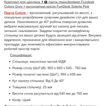
Комплект для школяра 👨🏫 парта-трансформер Fundesk
Colore Grey + ергономічне крісло FunDesk Solerte Pink
Парта Colore
– ергономічний, регульований по висоті, з
спеціально розробленим сучасним дизайном стіл для вашої
дитини. Нахиляємося до 40° робоча поверхня дозволяє
вибрати максимально зручний кут нахилу для письма,
читання і малювання. Завдяки покриттю антивідблиску
стільниці очі вашої дитини будуть захищені від втоми. Висувне
відділення, призначене для зберігання книг і канцелярського
приладдя, дає можливість ефективно використовувати
робочий простір парти.
Специфікація:
Стільниця: екологічно чистий МДФ
Розмір столу (ШхГхВ): 950 x 660 x 540 - 760 мм
Розмір похилої частини (ШхГ): 950 х 438 мм
Кут нахилу стільниці: Від 0 До 40°
Товщина стільниці: 25 мм
Висота стола регулюється від 540 мм до 760 мм
Колір: сірий