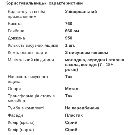
Користувальницькі характеристики
Вид столу за своїм
Універсальний
призначенням
Висота
760
Глибина
660 см
Довжина
950
Кількість висувних ящиків
1 шт.
Комплектація парти
З висувним ящиком
Мінімальний вік дитини
молодша, середня і старша
школа, коледж (7 - 18+
років)
Наявність висувного
Так
ящика
Опори
Метал
Трансформація столу в
Так
мольберт
Тумба в комплекті
Не передбачена
Фасади
Пластик
Колір (крісло)
Сірий
Колір (парта)
Сірий