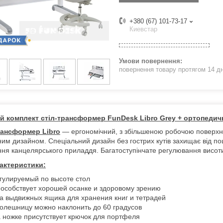
+380 (67) 101-73-17
Киевстар
повернення товару протягом 14 д
й комплект стіл-трансформер FunDesk Libro Grey + ортопедичн
рансформер Libro
― ергономічний, з збільшеною робочою поверхне
ним дизайном. Спеціальний дизайн без гострих кутів захищає від п
ння канцелярського приладдя. Багатоступінчате регулювання висот
актеристики:
гулируемый по высоте стол
особствует хорошей осанке и здоровому зрению
а выдвижных ящика для хранения книг и тетрадей
олешницу можно наклонить до 60 градусов
 ножке присутствует крючок для портфеля