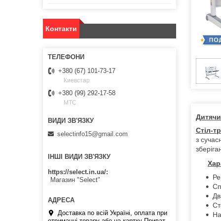
Контакти
+380 (67) 101-73-17
Киевстар
+380 (99) 292-17-58
МТС
Дитячи
Стіл-т
selectinfo15@gmail.com
з сучас
зберіга
ІНШІ ВИДИ ЗВ'ЯЗКУ
Хар
https://select.in.ua/
Ре
Магазин "Select"
Сп
Дв
Ст
Доставка по всій Україні, оплата при
На
отриманні товару або на картку Приват