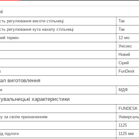
ні
ть регулювання висоти стільниці
Так
ть регулювання кута нахилу стільниці
Так
ний термін
12 міс
Унісекс
Новий
Сірий
к
FunDesk
ал виготовлення
ця
МДФ
увальницькі характеристики
FUNDESK
у за своїм призначенням
Універсал
1125
ід підлоги
1125 мм