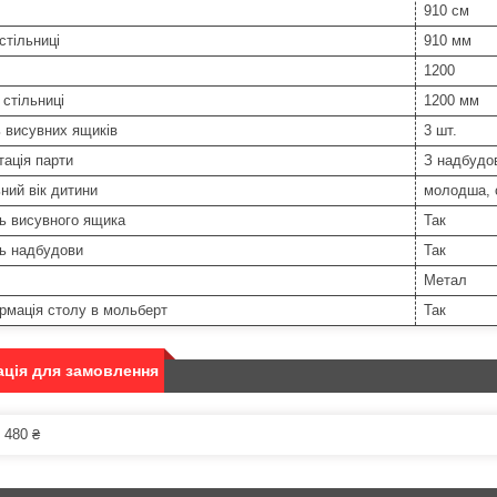
910 см
стільниці
910 мм
1200
стільниці
1200 мм
ь висувних ящиків
3 шт.
ація парти
З надбудо
ний вік дитини
молодша, с
ь висувного ящика
Так
ть надбудови
Так
Метал
рмація столу в мольберт
Так
ція для замовлення
 480 ₴