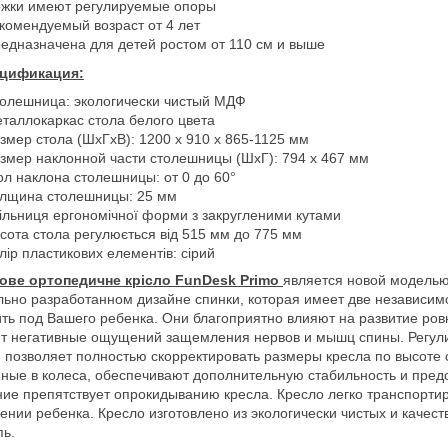
жки имеют регулируемые опоры
комендуемый возраст от 4 лет
едназначена для детей ростом от 110 см и выше
цификация:
олешница: экологически чистый МДФ
таллокаркас стола белого цвета
змер стола (ШхГхВ): 1200 x 910 x 865-1125 мм
змер наклонной части столешницы (ШхГ): 794 х 467 мм
ол наклона столешницы: от 0 до 60°
лщина столешницы: 25 мм
ільниця ергономічної форми з закругленими кутами
сота стола регулюється від 515 мм до 775 мм
лір пластикових елементів: сірий
кове ортопедичне крісло FunDesk Primo
является новой моделью
ьно разработанном дизайне спинки, которая имеет две независимо
ть под Вашего ребенка. Они благоприятно влияют на развитие ров
т негативные ощущений защемления нервов и мышц спины. Регули
 позволяет полностью скорректировать размеры кресла по высоте 
нные в колеса, обеспечивают дополнительную стабильность и пре
ие препятствует опрокидыванию кресла. Кресло легко транспорти
ении ребенка. Кресло изготовлено из экологически чистых и каче
пь.