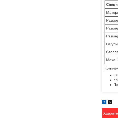
Специ
Матер
Размер
Размер
Размер
Регули
Стоппе
Механі
Комплек
Ст
Кр
По
Характ