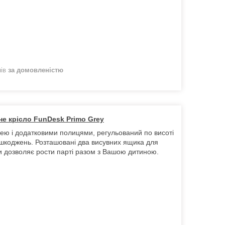
нів
за домовленістю
е крісло FunDesk Primo Grey
ю і додатковими полицями, регульований по висоті
ошкоджень. Розташовані два висувних ящика для
и дозволяє рости парті разом з Вашою дитиною.