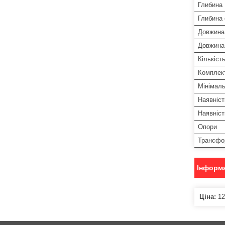
Глибина
Глибина 
Довжина
Довжина 
Кількіст
Комплект
Мінімаль
Наявніст
Наявніс
Опори
Трансфо
Інформа
Ціна:
12