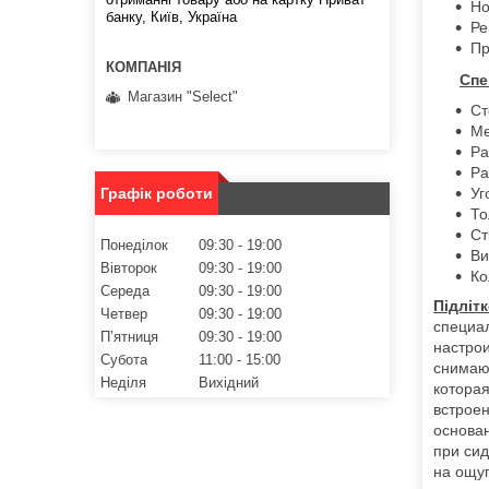
Но
банку, Київ, Україна
Ре
Пр
Спе
Магазин "Select"
Ст
Ме
Ра
Ра
Графік роботи
Уг
То
Ст
Понеділок
09:30
19:00
Ви
Вівторок
09:30
19:00
Ко
Середа
09:30
19:00
Підліт
Четвер
09:30
19:00
специал
Пʼятниця
09:30
19:00
настрои
Субота
11:00
15:00
снимаю
Неділя
Вихідний
которая
встрое
основан
при сид
на ощу