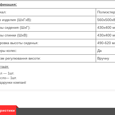
фикация:
иал:
Полиэстер
 изделия (ШхГхВ):
560х500х
ы сидения (ШхГ):
430x400 
ы спинки (ШхВ):
430x400 
ровка высоты сиденья:
490-620 
ры колес:
Да
зм регулювання висоти:
Вручну
тація:
іл ― 1шт.
ісло― 1шт.
дарунки компанії
еристики