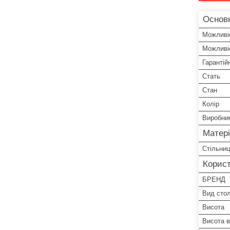
Основ
Можливіс
Можливіс
Гарантій
Стать
Стан
Колір
Виробни
Матері
Стільни
Корист
БРЕНД
Вид стол
Висота
Висота в