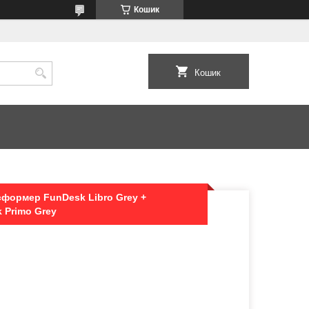
Кошик
Кошик
сформер FunDesk Libro Grey +
 Primo Grey