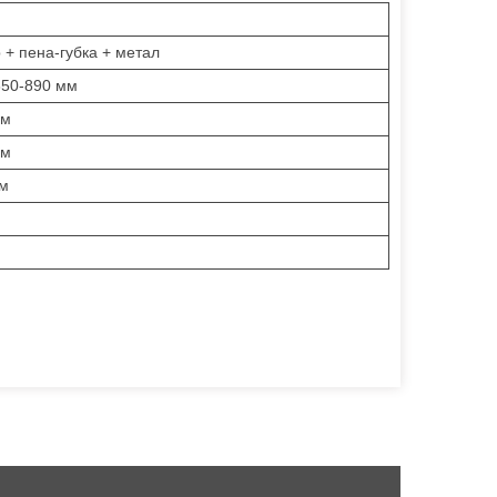
 + пена-губка + метал
850-890 мм
мм
мм
мм