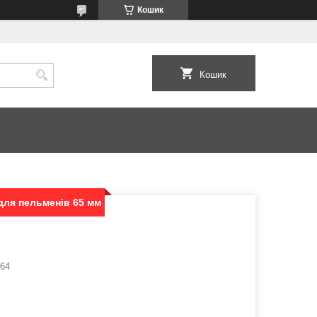
Кошик
Кошик
для пельменів 65 мм
664