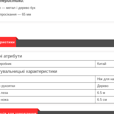
теристики:
л — метал і дерево бук
 просікання — 65 мм
еристики
і атрибути
иробник
Китай
увальницькі характеристики
Ніж для на
 рукоятки
Дерево
 леза
6.5 м
 ножа
6.5 см
ція для замовлення