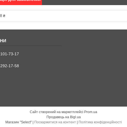
8 ₴
 101-73-17
 292-17-58
Сайт створений на маркетплейсі
Prom.ua
Продавець на Bigl.ua
Магазин "Select" |
Поскаржитися на контент
|
Політика конфіденційності