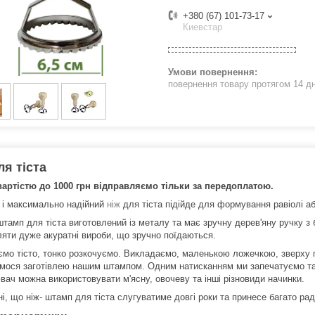
+380 (67) 101-73-17
Киевстар
повернення товару протягом 14 д
ля тіста
артістю до 1000 грн відправляємо тільки за передоплатою.
 і максимально надійний
ніж
для тіста підійде для формування равіолі а
амп для тіста виготовлений із металу та має зручну дерев'яну ручку з б
ляти дуже акуратні вироби, що зручно поїдаються.
мо тісто, тонко розкочуємо. Викладаємо, маленькою ложечкою, зверху по
мося заготівлею нашим штампом. Одним натисканням ми запечатуємо та в
вач можна використовувати м'ясну, овочеву та інші різновиди начинки.
, що ніж- штамп для тіста слугуватиме довгі роки та принесе багато рад