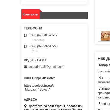
Контакти
+380 (67) 101-73-17
Киевстар
+380 (99) 292-17-58
МТС
Ніж д
Товар в
selectinfo15@gmail.com
Зручний
Ніж — шт
ІНШІ ВИДИ ЗВ'ЯЗКУ
виготов
https://select.in.ua/
Замішує
Магазин "Select"
проходи
наповню
Впевнені
Доставка по всій Україні, оплата при
отриманні товару або на картку Приват