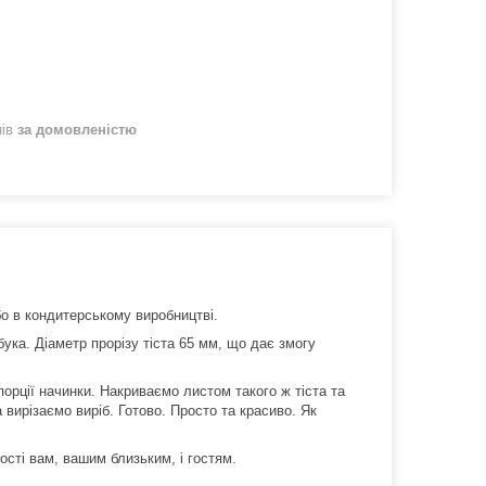
нів
за домовленістю
бо в кондитерському виробництві.
ука. Діаметр прорізу тіста 65 мм, що дає змогу
рції начинки. Накриваємо листом такого ж тіста та
ирізаємо виріб. Готово. Просто та красиво. Як
ості вам, вашим близьким, і гостям.