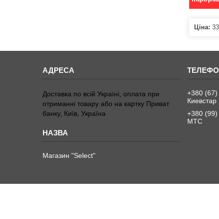
Ціна:
33
+380 (67)
Доставка по всій Україні, оплата при
Киевстар
отриманні товару або на картку Приват
банку, Київ, Україна
+380 (99)
МТС
Магазин "Select"