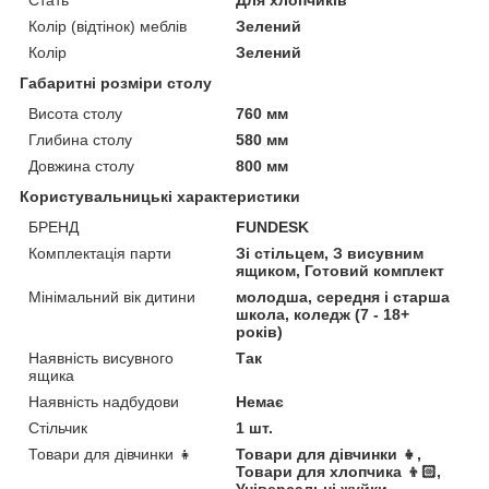
Колір (відтінок) меблів
Зелений
Колір
Зелений
Габаритні розміри столу
Висота столу
760 мм
Глибина столу
580 мм
Довжина столу
800 мм
Користувальницькі характеристики
БРЕНД
FUNDESK
Комплектація парти
Зі стільцем, З висувним
ящиком, Готовий комплект
Мінімальний вік дитини
молодша, середня і старша
школа, коледж (7 - 18+
років)
Наявність висувного
Так
ящика
Наявність надбудови
Немає
Стільчик
1 шт.
Товари для дівчинки 👧
Товари для дівчинки 👧,
Товари для хлопчика 👦🏻,
Універсальні жуйки