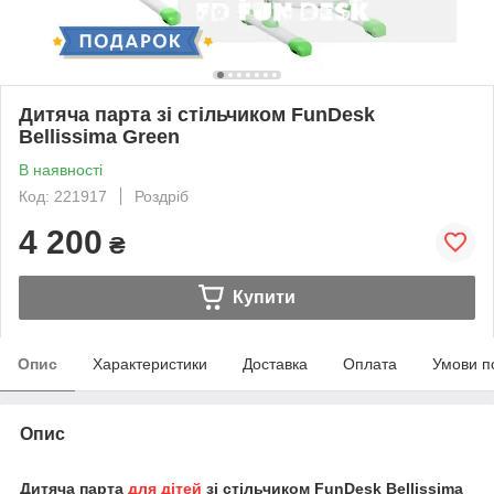
Дитяча парта зі стільчиком FunDesk
Bellissima Green
В наявності
Код: 221917
Роздріб
4 200
₴
Купити
Опис
Характеристики
Доставка
Оплата
Умови п
Опис
Дитяча парта
для дітей
зі стільчиком FunDesk Bellissima