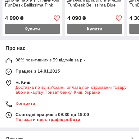
Дитяча парта зі стільчиком
Дитяча парта зі стільчиком
Дитя
FunDesk Bellissima Pink
FunDesk Bellissima Blue
FunD
4 990
4 090
4 3
₴
₴
Купити
Купити
Про нас
98% позитивних з 59 відгуків за рік
Працює з 14.01.2015
м. Київ
Доставка по всій Україні, оплата при отриманні товару
або на картку Приват банку, Київ, Україна
Контакти
Сьогодні працює з 09:30 до 19:00
Показати весь графік роботи
Про нас