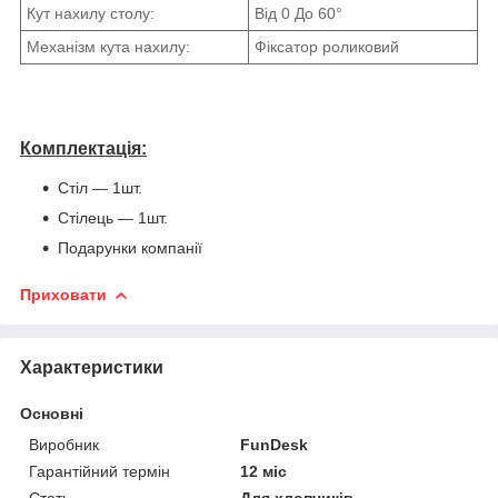
Кут нахилу столу:
Від 0 До 60°
Механізм кута нахилу:
Фіксатор роликовий
Комплектація:
Стіл ― 1шт.
Стілець ― 1шт.
Подарунки компанії
Приховати
Характеристики
Основні
Виробник
FunDesk
Гарантійний термін
12 міс
Стать
Для хлопчиків