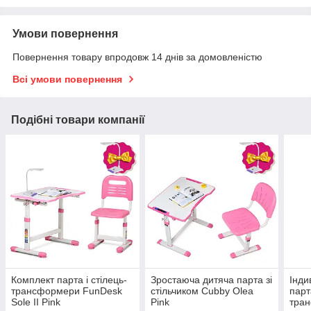
Умови повернення
Повернення товару впродовж 14 днів за домовленістю
Всі умови повернення
Подібні товари компанії
Комплект парта і стілець-
Зростаюча дитяча парта зі
Інди
трансформери FunDesk
стільчиком Cubby Olea
парт
Sole II Pink
Pink
тра