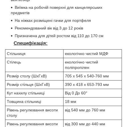
Виїмка на робочій поверхні для канцелярських
предметів
На ніжках розміщені гачки для портфеля
Рекомендований вік від 3 до 12 років
Призначена для дітей ростом від 110 до 170 см
Специфікація:
Стільниця
екологічно чистий МДФ
Стілець
екологічно чистий
поліпропілен
Розмір столу (ШхГхВ)
705 x 545 x 540-760 мм
Розмір стільця (ШхГхВ)
390 х 418 х 653-793 мм
Кут нахилу стільниці
Від 0 До 60°
Товщина стільниці
18 мм
Рівень регулювання висоти
від 540 мм до 760 мм
столу
Рівень регулювання висоти
від 300 мм до 440 мм