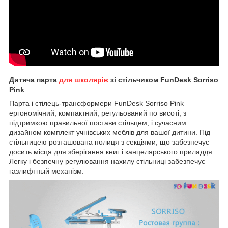
Дитяча парта
для школярів
зі стільчиком FunDesk Sorriso
Pink
Парта і стілець-трансформери FunDesk Sorriso Pink ―
ергономічний, компактний, регульований по висоті,
з
підтримкою правильної постави
стільцем, і сучасним
дизайном комплект учнівських меблів для вашої дитини. Під
стільницею розташована полиця з секціями, що забезпечує
досить місця для зберігання книг і канцелярського приладдя.
Легку і безпечну регулювання нахилу стільниці забезпечує
газлифтный механізм.