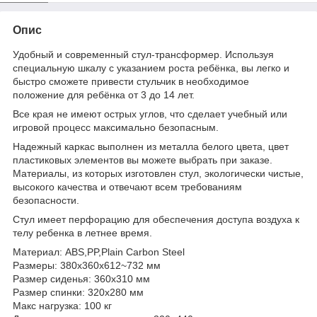
Опис
Удобный и современный стул-трансформер. Используя
специальную шкалу с указанием роста ребёнка, вы легко и
быстро сможете привести стульчик в необходимое
положение для ребёнка от 3 до 14 лет.
Все края не имеют острых углов, что сделает учебный или
игровой процесс максимально безопасным.
Надежный каркас выполнен из металла белого цвета, цвет
пластиковых элементов вы можете выбрать при заказе.
Материалы, из которых изготовлен стул, экологически чистые,
высокого качества и отвечают всем требованиям
безопасности.
Стул имеет перфорацию для обеспечения доступа воздуха к
телу ребенка в летнее время.
Материал: ABS,PP,Plain Carbon Steel
Размеры: 380x360x612~732 мм
Размер сиденья: 360x310 мм
Размер спинки: 320x280 мм
Макс нагрузка: 100 кг