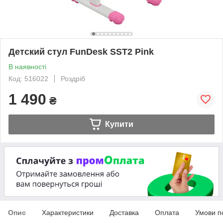
Детский стул FunDesk SST2 Pink
В наявності
Код: 516022
Роздріб
1 490
₴
Купити
Опис
Характеристики
Доставка
Оплата
Умови п