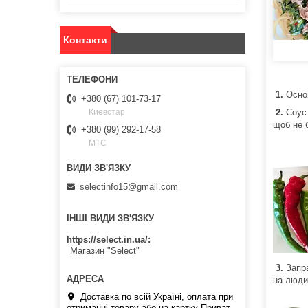
Контакти
1.
Основ
+380 (67) 101-73-17
2.
Соус:
Киевстар
щоб не б
+380 (99) 292-17-58
МТС
selectinfo15@gmail.com
ІНШІ ВИДИ ЗВ'ЯЗКУ
https://select.in.ua/
Магазин "Select"
3.
Запра
на люди
Доставка по всій Україні, оплата при
отриманні товару або на картку Приват