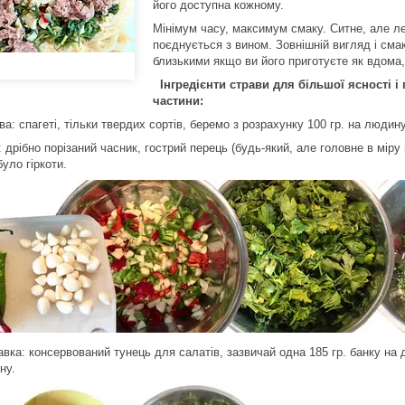
його доступна кожному.
Мінімум часу, максимум смаку. Ситне, але ле
поєднується з вином. Зовнішній вигляд і смак
близькими якщо ви його приготуєте як вдома
,
Інгредієнти страви для більшої ясності і
частини:
а: спагеті, тільки твердих сортів, беремо з розрахунку 100 гр. на людину
 дрібно порізаний часник, гострий перець (будь-який, але головне в міру
уло гіркоти.
вка: консервований тунець для салатів, зазвичай одна 185 гр. банку на 
ну.