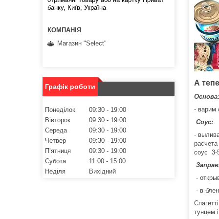
банку, Київ, Україна
Магазин "Select"
А теп
Графік роботи
Основа
- в
арим 
Понеділок
09:30
19:00
Вівторок
09:30
19:00
Соус:
Середа
09:30
19:00
- вылив
Четвер
09:30
19:00
расчета
Пʼятниця
09:30
19:00
соус
3-
Субота
11:00
15:00
Заправ
Неділя
Вихідний
- откры
- в бле
Спагетт
тунцем 