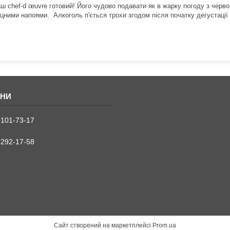
аш chef-d œuvre готовий! Його чудово подавати як в жарку погоду з черв
іцними напоями.
Алкоголь п'ється трохи згодом після початку дегустації 
 101-73-17
 292-17-58
Сайт створений на маркетплейсі
Prom.ua