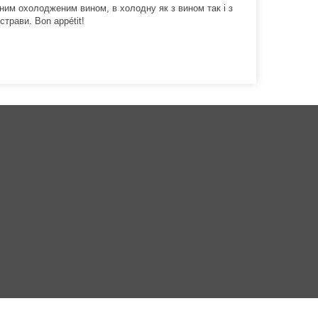
оним охолодженим вином, в холодну як з вином так і з
страви. Bon appétit!