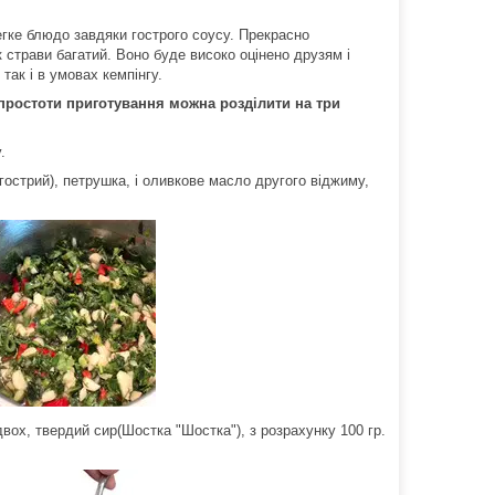
гке блюдо завдяки гострого соусу.
Прекрасно
 страви багатий. Воно буде високо оцінено друзям і
так і в умовах кемпінгу.
 простоти приготування
можна розділити на три
.
 гострий), петрушка, і оливкове масло другого віджиму,
двох, твердий сир(Шостка "Шостка"), з розрахунку 100 гр.