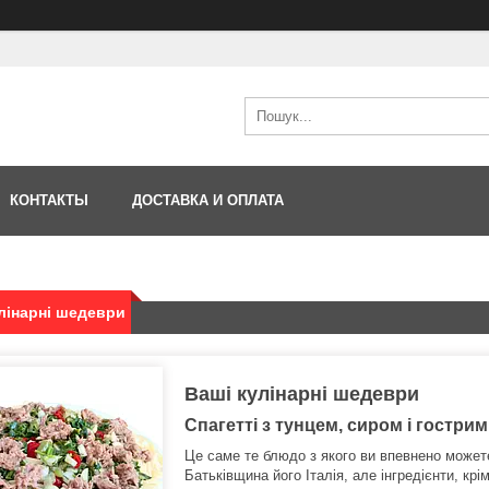
КОНТАКТЫ
ДОСТАВКА И ОПЛАТА
лінарні шедеври
Ваші кулінарні шедеври
Спагетті з тунцем, сиром і гостри
Це саме те блюдо з якого ви впевнено может
Батьківщина його Італія, але інгредієнти, крім