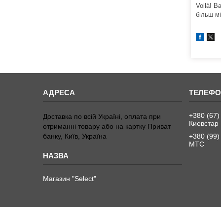
Voilà! В
більш м
+380 (67)
Доставка по всій Україні, оплата при
Киевстар
отриманні товару або на картку Приват
банку, Київ, Україна
+380 (99)
МТС
Магазин "Select"