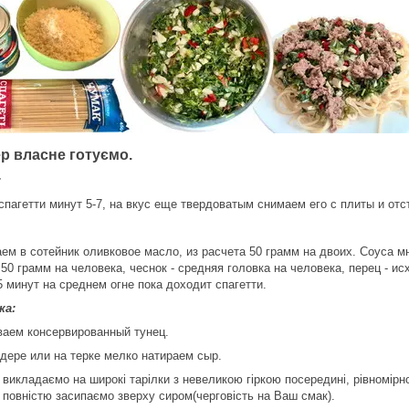
ер власне готуємо.
:
спагетти минут 5-7, на вкус еще твердоватым снимаем его с плиты и отс
аем в сотейник оливковое масло, из расчета 50 грамм на двоих. Соуса м
 50 грамм на человека, чеснок - средняя головка на человека, перец - и
5 минут на среднем огне пока доходит спагетти.
ка:
ваем консервированный тунец.
ндере или на терке мелко натираем сыр.
і викладаємо на широкі тарілки з невеликою гіркою посередині, рівномірн
і повністю засипаємо зверху сиром
(черговість на Ваш смак)
.